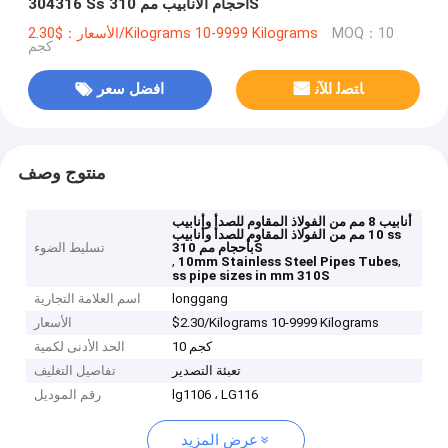
304316 Ss أحجام الأنابيب مم 310S
MOQ：10
الأسعار：$2.30/Kilograms 10-9999 Kilograms
كجم
ﺎﺘﺼﻟ ﺍﻶﻧ
افضل سعر
منتوج وصف
أنابيب 8 مم من الفولاذ المقاوم للصدأ وأنابيب
10 مم من الفولاذ المقاوم للصدأ وأنابيب ss
بأحجام مم 310S
تسليط الضوء
,
,
10mm Stainless Steel Pipes Tubes
ss pipe sizes in mm 310S
longgang
اسم العلامة التجارية
$2.30/Kilograms 10-9999 Kilograms
الأسعار
10 كجم
الحد الأدنى لكمية
تعبئة التصدير
تفاصيل التغليف
lg1106 ، LG116
رقم الموديل
عرض المزيد