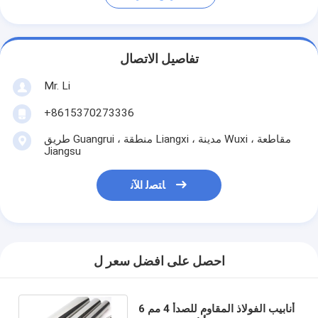
تفاصيل الاتصال
Mr. Li
+8615370273336
طريق Guangrui ، منطقة Liangxi ، مدينة Wuxi ، مقاطعة
Jiangsu
ﺎﺘﺼﻟ ﺍﻶﻧ
احصل على افضل سعر ل
أنابيب الفولاذ المقاوم للصدأ 4 مم 6