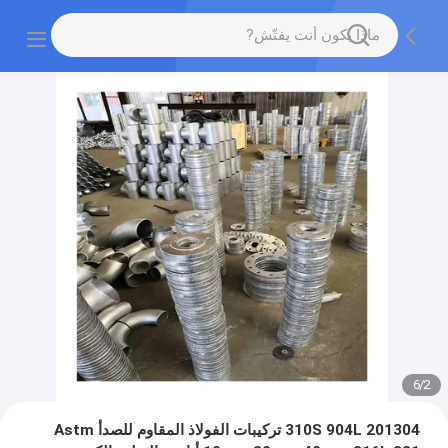
6
/
2
201304 310S 904L تركيبات الفولاذ المقاوم للصدأ Astm