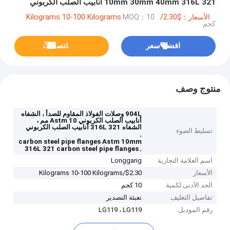
10mm 30mm 40mm 316L 321 أنابيب الصلب الكربوني
الشفاه
الأسعار：$2.30/Kilograms 10-100 Kilograms
MOQ：10
كجم
افضل سعر
ﺎﺘﺼﻟ ﺍﻶﻧ
منتوج وصف
904L وصلات الفولاذ المقاوم للصدأ ، الشفاه
أنابيب الصلب الكربوني Astm 10 مم ،
الشفاه 316L 321 أنابيب الصلب الكربوني
تسليط الضوء
,
carbon steel pipe flanges Astm 10mm
,
316L 321 carbon steel pipe flanges
اسم العلامة التجارية
Longgang
الأسعار
$2.30/Kilograms 10-100 Kilograms
الحد الأدنى لكمية
10 كجم
تفاصيل التغليف
تعبئة التصدير
رقم الموديل
LG119 ، LG119