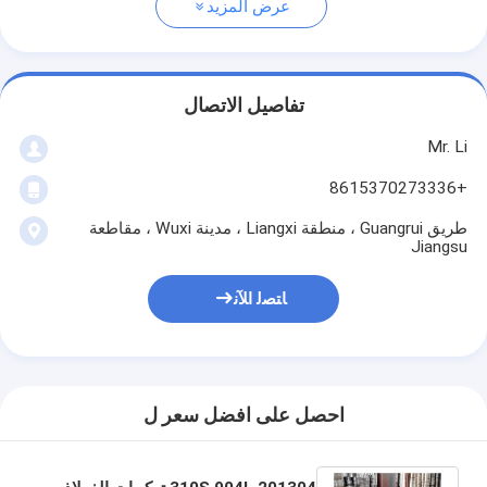
عرض المزيد
تفاصيل الاتصال
Mr. Li
+8615370273336
طريق Guangrui ، منطقة Liangxi ، مدينة Wuxi ، مقاطعة
Jiangsu
ﺎﺘﺼﻟ ﺍﻶﻧ
احصل على افضل سعر ل